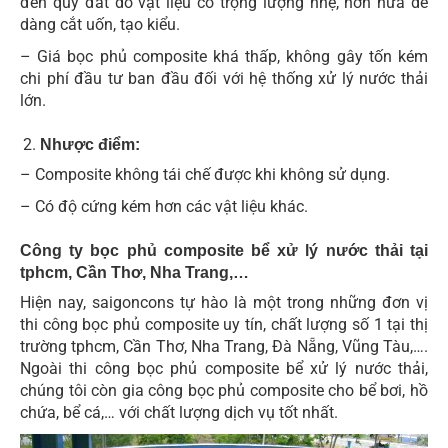
đến quỹ đất do vật liệu có trọng lượng nhẹ, hơn nữa dễ
dàng cắt uốn, tạo kiểu.
– Giá bọc phủ composite khá thấp, không gây tốn kém
chi phí đầu tư ban đầu đối với hệ thống xử lý nước thải
lớn.
Nhược điểm:
– Composite không tái chế được khi không sử dụng.
– Có độ cứng kém hơn các vật liệu khác.
Công ty bọc phủ composite bể xử lý nước thải tại
tphcm, Cần Thơ, Nha Trang,…
Hiện nay, saigoncons tự hào là một trong những đơn vị
thi công bọc phủ composite uy tín, chất lượng số 1 tại thị
trường tphcm, Cần Thơ, Nha Trang, Đà Nẵng, Vũng Tàu,….
Ngoài thi công bọc phủ composite bể xử lý nước thải,
chúng tôi còn gia công bọc phủ composite cho bể bơi, hồ
chứa, bể cá,… với chất lượng dịch vụ tốt nhất.