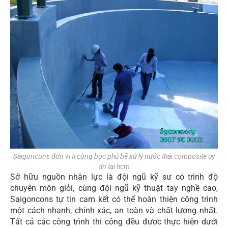
Saigoncons đơn vị ti công bọc phủ bể xử lý nước thải composite uy
tín tại hcm
Sở hữu nguồn nhân lực là đội ngũ kỹ sư có trình độ
chuyên môn giỏi, cùng đội ngũ kỹ thuật tay nghề cao,
Saigoncons tự tin cam kết có thể hoàn thiện công trình
một cách nhanh, chính xác, an toàn và chất lượng nhất.
Tất cả các công trình thi công đều được thực hiện dưới