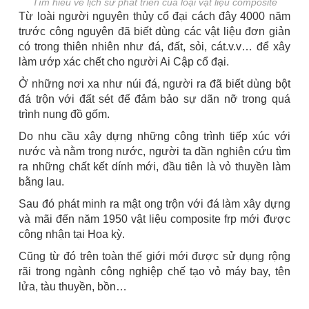
Tìm hiểu về lịch sử phát triển của loại vật liệu composite
Từ loài người nguyên thủy cổ đại cách đây 4000 năm
trước công nguyên đã biết dùng các vật liệu đơn giản
có trong thiên nhiên như đá, đất, sỏi, cát.v.v… để xây
làm ướp xác chết cho người Ai Cập cổ đại.
Ở những nơi xa như núi đá, người ra đã biết dùng bột
đá trộn với đất sét để đảm bảo sự dãn nỡ trong quá
trình nung đồ gốm.
Do nhu cầu xây dựng những công trình tiếp xúc với
nước và nằm trong nước, người ta dần nghiên cứu tìm
ra những chất kết dính mới, đầu tiên là vỏ thuyền làm
bằng lau.
Sau đó phát minh ra mật ong trộn với đá làm xây dựng
và mãi đến năm 1950 vật liệu composite frp mới được
công nhận tại Hoa kỳ.
Cũng từ đó trên toàn thế giới mới được sử dụng rộng
rãi trong ngành công nghiệp chế tạo vỏ máy bay, tên
lửa, tàu thuyền, bồn…