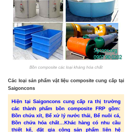
Bồn composite các loại kháng hóa chất
Các loại sản phẩm vật liệu composite cung cấp tại
Saigoncons
Hiện tại Saigoncons cung cấp ra thị trường
các thành phẩm bồn composite FRP gồm:
Bồn chứa xít, Bể xử lý nước thải, Bể nuôi cá,
Bồn chứa hóa chất…Khác hàng có nhu cầu
thiết kế, đặt gia công sản phẩm liên hệ