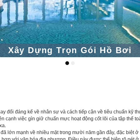
Xây Dựng Trọn Gói Hồ Bơi
1
2
đổi đáng kể về nhân sự và cách tiếp cận về tiêu chuẩn kỹ thu
cạnh việc gìn giữ chuẩn mực hoạt động cốt lõi của tập thể toàn
xa.
 đã lớn mạnh về nhiều mặt trong mười năm gần đây, đặc biệt ở
 hợp với văn hóa địa phương. Điều này được thể hiện rõ nét ở