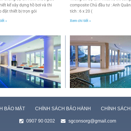
hiết kế xây dựng hồ bơi và thi
composite Chủ đầu tư : Anh Quân
 đặt thiết bị trọn gói
tích : 6 x 20 (
iết »
Xem chi tiết »
H BẢO MẬT
CHÍNH SÁCH BẢO HÀNH
CHÍNH SÁCH
0907 90 0202
sgconsorg@gmail.com