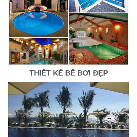
THIẾT KẾ BỂ BƠI ĐẸP