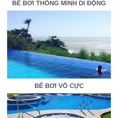
BỂ BƠI THÔNG MINH DI ĐỘNG
BỂ BƠI VÔ CỰC