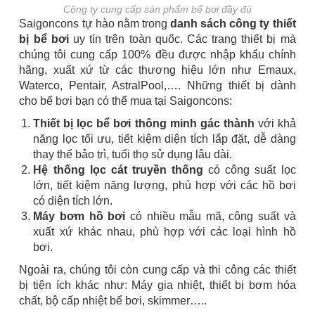
Công ty cung cấp sản phẩm bể bơi đầy đủ
Saigoncons tự hào nằm trong
danh sách công ty thiết
bị bể bơi
uy tín trên toàn quốc. Các trang thiết bị mà
chúng tôi cung cấp 100% đều được nhập khẩu chính
hãng, xuất xứ từ các thương hiệu lớn như Emaux,
Waterco, Pentair, AstralPool,…. Những thiết bị dành
cho bể bơi bạn có thể mua tại Saigoncons:
Thiết bị lọc bể bơi thông minh gác thành
với khả
năng lọc tối ưu, tiết kiệm diện tích lắp đặt, dễ dàng
thay thế bảo trì, tuổi thọ sử dụng lâu dài.
Hệ thống lọc cát truyền thống
có công suất lọc
lớn, tiết kiệm năng lượng, phù hợp với các hồ bơi
có diện tích lớn.
Máy bơm hồ bơi
có nhiều mẫu mã, công suất và
xuất xứ khác nhau, phù hợp với các loại hình hồ
bơi.
Ngoài ra, chúng tôi còn cung cấp và thi công các thiết
bị tiện ích khác như: Máy gia nhiệt, thiết bị bơm hóa
chất, bộ cấp nhiệt bể bơi, skimmer…..