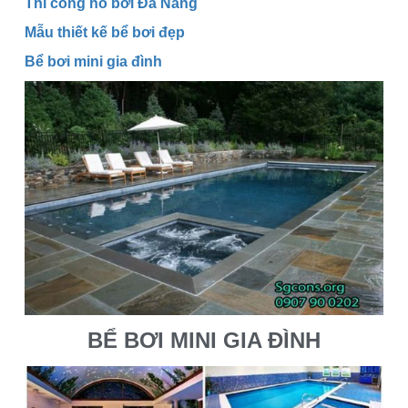
Thi công hồ bơi Đà Nẵng
Mẫu thiết kế bể bơi đẹp
Bể bơi mini gia đình
BỂ BƠI MINI GIA ĐÌNH