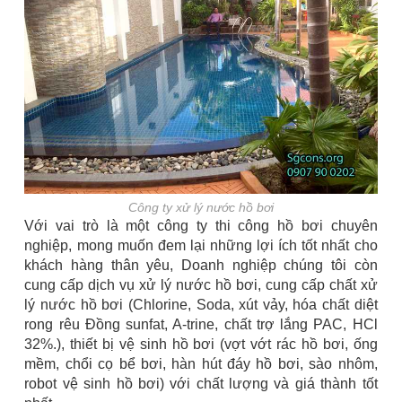
Công ty xử lý nước hồ bơi
Với vai trò là một công ty thi công hồ bơi chuyên
nghiệp, mong muốn đem lại những lợi ích tốt nhất cho
khách hàng thân yêu, Doanh nghiệp chúng tôi còn
cung cấp dịch vụ xử lý nước hồ bơi, cung cấp chất xử
lý nước hồ bơi (Chlorine, Soda, xút vảy, hóa chất diệt
rong rêu Đồng sunfat, A-trine, chất trợ lắng PAC, HCl
32%.), thiết bị vệ sinh hồ bơi (vợt vớt rác hồ bơi, ống
mềm, chổi cọ bể bơi, hàn hút đáy hồ bơi, sào nhôm,
robot vệ sinh hồ bơi) với chất lượng và giá thành tốt