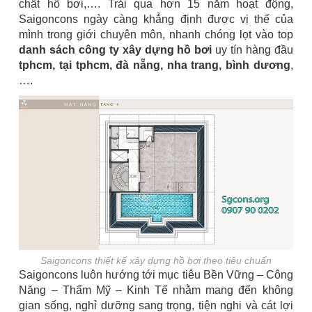
chất hồ bơi,…. Trải qua hơn 15 năm hoạt động,
Saigoncons ngày càng khẳng định được vị thế của
mình trong giới chuyên môn, nhanh chóng lọt vào top
danh sách công ty xây dựng hồ bơi
uy tín hàng đầu
tphcm, tại tphcm, đà nẵng, nha trang, bình dương
,
….
Saigoncons thiết kế xây dựng hồ bơi theo tiêu chuẩn
Saigoncons luôn hướng tới mục tiêu Bền Vững – Công
Năng – Thẩm Mỹ – Kinh Tế nhằm mang đến không
gian sống, nghỉ dưỡng sang trọng, tiện nghi và cát lợi