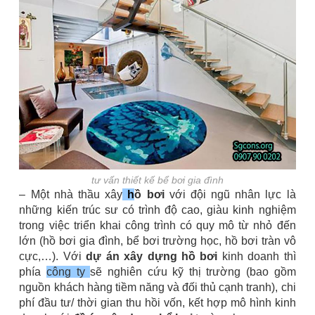
tư vấn thiết kế bể bơi gia đình
– Một nhà thầu xây
h
ồ bơi
với đội ngũ nhân lực là
những kiến trúc sư có trình độ cao, giàu kinh nghiệm
trong việc triển khai công trình có quy mô từ nhỏ đến
lớn (hồ bơi gia đình, bể bơi trường học, hồ bơi tràn vô
cực,…). Với
dự án xây dựng hồ bơi
kinh doanh thì
phía
công ty
sẽ nghiên cứu kỹ thị trường (bao gồm
nguồn khách hàng tiềm năng và đối thủ cạnh tranh), chi
phí đầu tư/ thời gian thu hồi vốn, kết hợp mô hình kinh