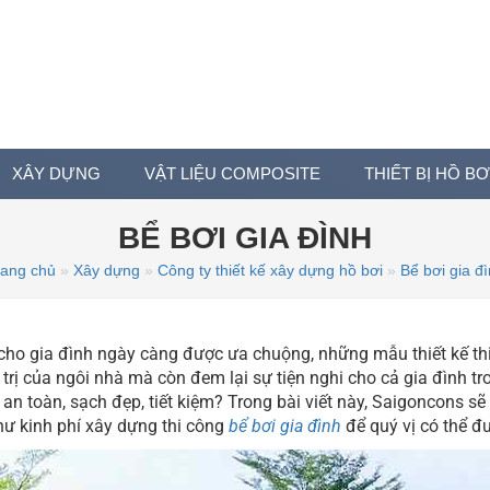
XÂY DỰNG
VẬT LIỆU COMPOSITE
THIẾT BỊ HỒ BƠ
BỂ BƠI GIA ĐÌNH
rang chủ
»
Xây dựng
»
Công ty thiết kế xây dựng hồ bơi
»
Bể bơi gia đ
cho gia đình ngày càng được ưa chuộng, những mẫu thiết kế thi 
trị của ngôi nhà mà còn đem lại sự tiện nghi cho cả gia đình tro
i an toàn, sạch đẹp, tiết kiệm? Trong bài viết này, Saigoncons s
như kinh phí xây dựng thi công
bể bơi gia đình
để quý vị có thể đư