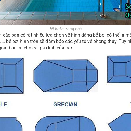
hồ bơi ở trong nhà
h các bạn có rất nhiều lựa chọn về hình dáng bể bơi có thể là m
l,…. bể bơi hình tròn sẽ đảm bảo các yếu tố về phong thủy. Tuy n
ian bơi lội cho cả gia đình của bạn.