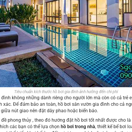
Tiêu chuẩn kích thước hồ bơi gia đình ảnh hưởng đến chi phí
 đình không những dành riêng cho người lớn mà còn có cả trẻ e
h xác. Để đảm bảo an toàn, hồ bơi sân vườ
n gia đình ch
o cả ng
 giữa nút giao nên đặt dây phao hoặc biển báo.
vấn đề phong thủy , theo đó hướng đặt hồ bơi tốt nhất được ch
hích các bạn có thể lựa chọn
hồ bơi trong nhà
, thiết kế bể bơi 