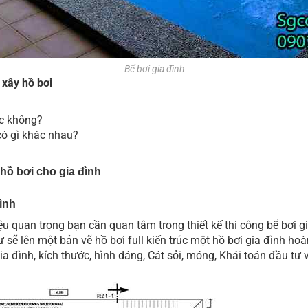
Bể bơi gia đình
 xây hồ
bơi
ợc không?
có gì khác nhau?
hồ bơi cho gia đình
ình
iệu quan trọng bạn cần quan tâm trong thiết kế thi công bể
bơi g
ư sẽ lên một bản vẽ hồ bơi full kiến trúc một hồ bơi gia đình 
ia đình, kích thước, hình dáng, Cát sỏi, móng, Khái toán đầu tư 