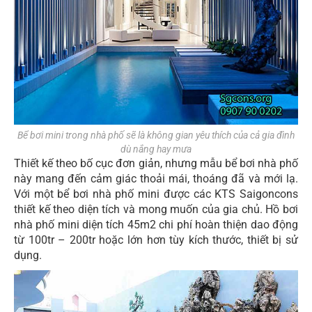
Bể bơi mini trong nhà phố sẽ là không gian yêu thích của cả gia đình
dù nắng hay mưa
Thiết kế theo bố cục đơn giản, nhưng mẫu bể bơi nhà phố
này mang đến cảm giác thoải mái, thoáng đã và mới lạ.
Với một bể bơi nhà phố mini được các KTS Saigoncons
thiết kế theo diện tích và mong muốn của gia chủ. Hồ bơi
nhà phố mini diện tích 45m2 chi phí hoàn thiện dao động
từ 100tr – 200tr hoặc lớn hơn tùy kích thước, thiết bị sử
dụng.