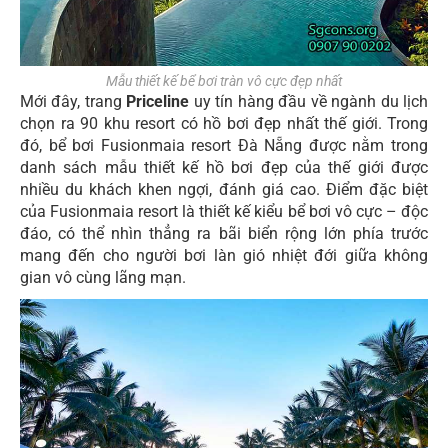
Mẫu thiết kế bể bơi tràn vô cực đẹp nhất
Mới đây, trang
Priceline
uy tín hàng đầu về ngành du lịch
chọn ra 90 khu resort có hồ bơi đẹp nhất thế giới. Trong
đó, bể bơi Fusionmaia resort Đà Nẵng được nằm trong
danh sách mẫu thiết kế hồ bơi đẹp của thế giới được
nhiều du khách khen ngợi, đánh giá cao. Điểm đặc biệt
của Fusionmaia resort là thiết kế kiểu bể bơi vô cực – độc
đáo, có thể nhìn thẳng ra bãi biển rộng lớn phía trước
mang đến cho người bơi làn gió nhiệt đới giữa không
gian vô cùng lãng mạn.