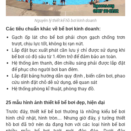
Nguyên lý thiết kế hồ bơi kinh doanh
Các tiêu chuẩn khác về bể bơi kinh doanh:
Gạch ốp lát cho bể bơi phải chọn gạch chống trơn
trượt, chịu lực tốt, không bị rạn nứt.
Lắp đặt bục xuất phát cần lưu ý chỉ được sử dụng khi
bể bơi có độ sâu từ 1.40m trở để đảm bảo an toàn.
Hệ thống âm thanh, đèn chiều sáng phải được lắp đặt
để phục cho người bơi ban đêm.
Lắp đặt bảng hướng dẫn quy định , biển cấm bơi, phao
cứu sinh đặt chỗ dễ sử dụng, dễ quan sát
Hệ thống phòng kĩ thuật, phòng thay đồ.
25 mẫu hình ảnh thiết kế bể bơi đẹp, hiện đại
Trước đây, thiết kế bể bơi thường là những kiểu bể bơi
hình chữ nhật, hình tròn…. Nhưng giờ đây, ý tưởng thiết
hồ bơi đã trở nên da đạng hơn với các loại hình bể bơi
nhiều mẫu bể bơi tưới mới, độc đáo. Dưới đây