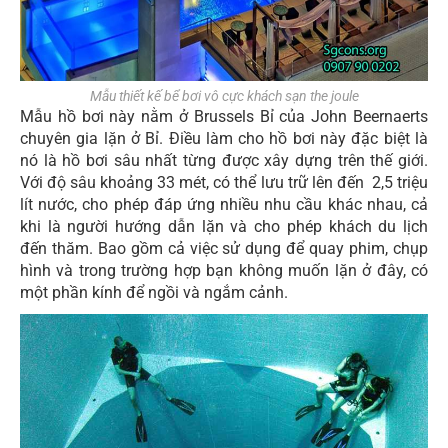
Mẫu thiết kế bể bơi vô cực khách sạn the joule
Mẫu hồ bơi này nằm ở Brussels Bỉ của John Beernaerts
chuyên gia lặn ở Bỉ. Điều làm cho hồ bơi này đặc biệt là
nó là hồ bơi sâu nhất từng được xây dựng trên thế giới.
Với độ sâu khoảng 33 mét, có thể lưu trữ lên đến 2,5 triệu
lít nước, cho phép đáp ứng nhiều nhu cầu khác nhau, cả
khi là người hướng dẫn lặn và cho phép khách du lịch
đến thăm. Bao gồm cả việc sử dụng để quay phim, chụp
hình và trong trường hợp bạn không muốn lặn ở đây, có
một phần kính để ngồi và ngắm cảnh.