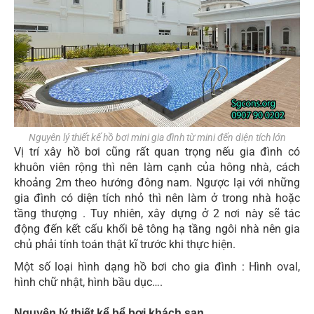
Nguyên lý thiết kế hồ bơi mini gia đình từ mini đến diện tích lớn
Vị trí xây hồ bơi cũng rất quan trọng nếu gia đình có
khuôn viên rộng thì nên làm cạnh của hông nhà, cách
khoảng 2m theo hướng đông nam. Ngược lại với những
gia đình có diện tích nhỏ thì nên làm ở trong nhà hoặc
tầng thượng . Tuy nhiên, xây dựng ở 2 nơi này sẽ tác
động đến kết cấu khối bê tông hạ tầng ngôi nhà nên gia
chủ phải tính toán thật kĩ trước khi thực hiện.
Một số loại hình dạng hồ bơi cho gia đình : Hình oval,
hình chữ nhật, hình bầu dục….
Nguyên lý thiết kể bể bơi khách sạn