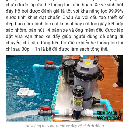
chưa được lắp đặt hệ thống lọc tuần hoàn. Xe vệ sinh hút
đáy hồ bơi được đánh giá là tốt với khả năng lọc 99,99%
nước tinh khiết đạt chuẩn Châu Âu với cấu tạo thiết kế
đẹp bao gồm bình lọc cát kripsol hay cột lọc giấy kết hợp
sào nhôm, bàn hút , 4 bánh xe và ống mềm đều được lắp
đặt vừa vặn theo xe đẩy giúp người dùng dễ dàng di
chuyển, chỉ cần đứng trên bờ điều khiển hệ thống lọc thì
chỉ sau 30p – 1h là bể đã được làm sạch tổng thể.
Hệ thống máy lọc nước xe đẩy vệ sinh di động