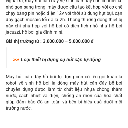
Ngoài ra, máy hút cặn đáy vệ sinh cầm tay còn có thiết kế
nhỏ gọn sang trọng, máy được cấu tạo kết hợp với cơ chế
chạy bằng pin hoặc điện 12v với thời sử dụng hụt bụi, cặn
đáy gạch mosaic tối đa là 2h. Thông thường dòng thiết bị
này chỉ phù hợp với hồ bơi có diện tích nhỏ như hồ bơi
jacuzzi, hồ bơi gia đình mini.
Giá thị trường từ : 3.000.000 – 5.000.000 đ
»»
Loại thiết bị dụng cụ hút cặn tự động
Máy hút cặn đáy hồ bơi tự động còn có tên gọi khác là
robot vệ sinh hồ bơi là dòng máy hút cặn đáy bể bơi
chuyên dụng được làm từ chất liệu nhựa chống thấm
nước, cách nhiệt và điện, chống ăn mòn của hóa chất
giúp đảm bảo độ an toàn và bền bỉ hiệu quả dưới môi
trường nước.