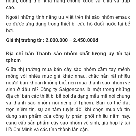
ngắn, đồng thời khả năng chống xước và chịu va đập
cao.
Ngoài những tính năng ưu việt trên thì sào nhôm emaux
có được ứng dụng trong thiết bị cứu hộ đuối nước tại bể
bơi.
Giá thị trường từ : 2.000.000 – 2.450.000đ
Địa chỉ bán Thanh sào nhôm chất lượng uy tín tại
tphcm
Giữa thị trường mua bán cây sào nhôm cầm tay mênh
mông với nhiều mức giá khác nhau, chắc hẳn rất nhiều
người băn khoăn không biết nên mua thanh sào nhôm vệ
sinh ở đâu rẻ? Công ty Saigoncons là một trong những
địa chỉ bán các thiết bị bể bơi đa dạng mẫu mã nói chung
và thanh sào nhôm nói riêng ở Tphcm. Bạn có thể đặt
trọn niềm tin, sự an tâm tuyệt đối khi chọn mua và tin
dùng sản phẩm của công ty phân phối nhiều năm nay,
cung cấp sản phẩm cây sào nhôm vệ sinh, giá hợp lý tại
Hồ Chí Minh và các tỉnh thành lân cận.