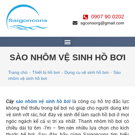
0907 90 0202
sgconsorg@gmail.com
SÀO NHÔM VỆ SINH HỒ BƠI
Trang chủ
»
Thiết bị hồ bơi
»
Dụng cụ vệ sinh hồ bơi
»
Sào
nhôm vệ sinh hồ bơi
Cây
sào nhôm vệ sinh hồ bơi
là công cụ hỗ trợ đắc lực
không thể thiếu trong bể bơi nó giúp cho người dùng khi
vệ sinh vớt rác, hút đáy vệ sinh để làm sạch hồ bơi ở mọi
ngóc ngách kể cả vị trí xa nhất. Thanh nhôm hồ bơi có
chiều dài từ 6m -7m – 9m nên nhiều lựa chọn cho kích
thước bể bơi. Sau đây, hãy cùng Saigoncons tìm hiểu