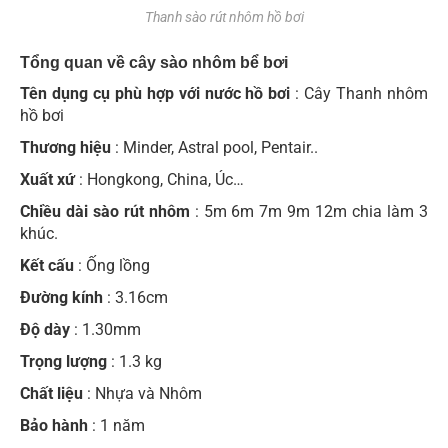
Thanh sào rút nhôm hồ bơi
Tổng quan về cây sào nhôm bể bơi
Tên dụng cụ phù hợp với nước hồ bơi
: Cây Thanh nhôm
hồ bơi
Thương hiệu
: Minder, Astral pool, Pentair..
Xuất xứ
: Hongkong, China, Úc…
Chiều dài sào rút nhôm
: 5m 6m 7m 9m 12m chia làm 3
khúc.
Kết cấu
: Ống lồng
Đường kính
: 3.16cm
Độ dày
: 1.30mm
Trọng lượng
: 1.3 kg
Chất liệu
: Nhựa và Nhôm
Bảo hành
: 1 năm